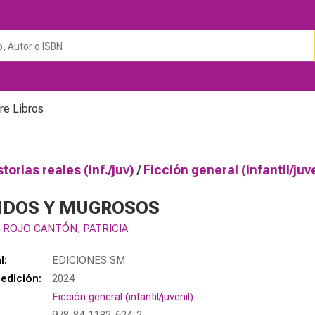
re Libros
storias reales (inf./juv)
/
Ficción general (infantil/juv
IDOS Y MUGROSOS
-ROJO CANTÓN, PATRICIA
l:
EDICIONES SM
edición:
2024
a
Ficción general (infantil/juvenil)