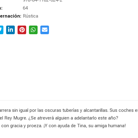
978-84-1182-624-2
s:
64
ernación:
Rústica
era sin igual por las oscuras tuberías y alcantarillas. Sus coches 
el Rey Mugre. ¿Se atreverá alguien a adelantarlo este año?
a con gracia y proeza. ¡Y con ayuda de Tina, su amiga humana!