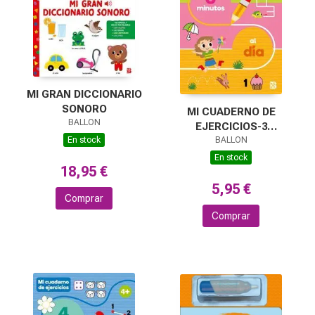
MI GRAN DICCIONARIO
SONORO
MI CUADERNO DE
BALLON
EJERCICIOS-3
En stock
MINUTOS AL DÍA
BALLON
En stock
18,95 €
5,95 €
Comprar
Comprar