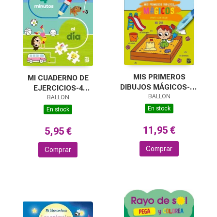
MIS PRIMEROS
MI CUADERNO DE
DIBUJOS MÁGICOS-MI
EJERCICIOS-4
BALLON
DÍA
MINUTOS AL DÍA
BALLON
En stock
En stock
11,95 €
5,95 €
Comprar
Comprar