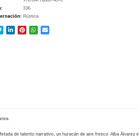
978-84-18800-43-6
s:
336
ernación:
Rústica
ánea.
tada de talento narrativo, un huracán de aire fresco. Alba Álvarez