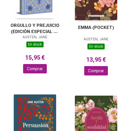
ORGULLO Y PREJUICIO
EMMA (POCKET)
(EDICIÓN ESPECIAL EN
TAPA DURA)
AUSTEN, JANE
AUSTEN, JANE
En stock
En stock
15,95 €
13,95 €
Comprar
Comprar