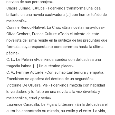
nervios de sus personajes».
Claore Julliard, L#Obs «Foenkinos transforma una idea
brillante en una novela cautivadora [...] con humor teñido de
melancolía».
Corinne Renou-Nativel, La Croix «Una novela maravillosa».
Olivia Gesbert, France Culture «Todo el talento de este
novelista del alma reside en la sutileza de las preguntas que
formula, cuya respuesta no conoceremos hasta la última
página».
C. L., Le Pèlerin «Foenkinos sondea con delicadeza una
tragedia íntima. [...] Un auténtico placer».
C. A., Femme Actuelle «Con su habitual ternura y empatía,
Foenkinos se apodera del destino de un segundón».
Victorine De Oliveira, Vie «Foenkinos mezcla con habilidad
lo verdadero y lo falso en una novela a la vez divertida y
melancólica, cruel y seria».
Laurence Caracalla, Le Figaro Littéraire «En la delicadeza el
autor ha encontrado su mirada, su estilo y el éxito. La vida,