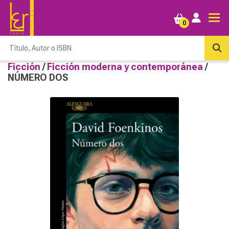
0
Ficción
/
Ficción moderna y contemporánea
/
NÚMERO DOS