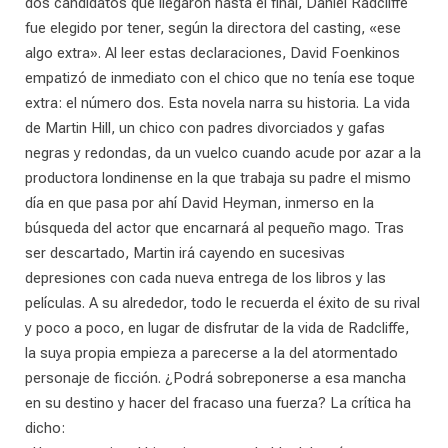
dos candidatos que llegaron hasta el final, Daniel Radcliffe
fue elegido por tener, según la directora del casting, «ese
algo extra». Al leer estas declaraciones, David Foenkinos
empatizó de inmediato con el chico que no tenía ese toque
extra: el número dos. Esta novela narra su historia. La vida
de Martin Hill, un chico con padres divorciados y gafas
negras y redondas, da un vuelco cuando acude por azar a la
productora londinense en la que trabaja su padre el mismo
día en que pasa por ahí David Heyman, inmerso en la
búsqueda del actor que encarnará al pequeño mago. Tras
ser descartado, Martin irá cayendo en sucesivas
depresiones con cada nueva entrega de los libros y las
películas. A su alrededor, todo le recuerda el éxito de su rival
y poco a poco, en lugar de disfrutar de la vida de Radcliffe,
la suya propia empieza a parecerse a la del atormentado
personaje de ficción. ¿Podrá sobreponerse a esa mancha
en su destino y hacer del fracaso una fuerza? La crítica ha
dicho: