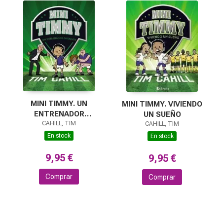
MINI TIMMY. UN
MINI TIMMY. VIVIENDO
ENTRENADOR
UN SUEÑO
DIFERENTE
CAHILL, TIM
CAHILL, TIM
En stock
En stock
9,95 €
9,95 €
Comprar
Comprar