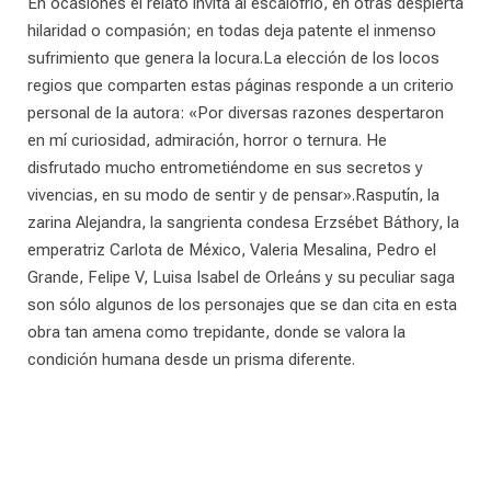
En ocasiones el relato invita al escalofrío, en otras despierta
hilaridad o compasión; en todas deja patente el inmenso
sufrimiento que genera la locura.La elección de los locos
regios que comparten estas páginas responde a un criterio
personal de la autora: «Por diversas razones despertaron
en mí curiosidad, admiración, horror o ternura. He
disfrutado mucho entrometiéndome en sus secretos y
vivencias, en su modo de sentir y de pensar».Rasputín, la
zarina Alejandra, la sangrienta condesa Erzsébet Báthory, la
emperatriz Carlota de México, Valeria Mesalina, Pedro el
Grande, Felipe V, Luisa Isabel de Orleáns y su peculiar saga
son sólo algunos de los personajes que se dan cita en esta
obra tan amena como trepidante, donde se valora la
condición humana desde un prisma diferente.