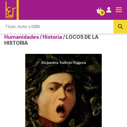
0
Humanidades
/
Historia
/ LOCOS DE LA
HISTORIA