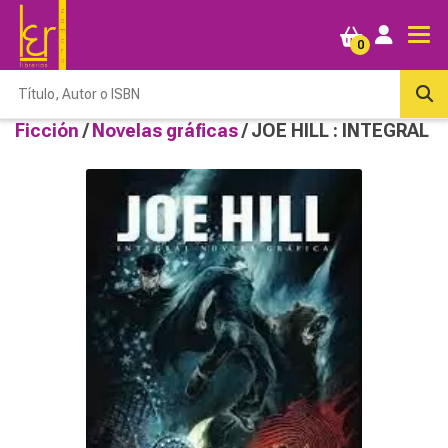
0
Ficción
/
Novelas gráficas
/ JOE HILL : INTEGRAL