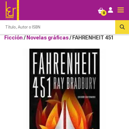
0
Ficción
/
Novelas gráficas
/ FAHRENHEIT 451