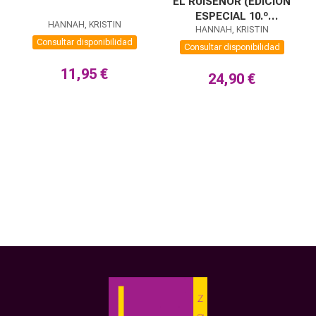
EL RUISEÑOR (EDICIÓN
ESPECIAL 10.º
HANNAH, KRISTIN
ANIVERSARIO)
HANNAH, KRISTIN
Consultar disponibilidad
Consultar disponibilidad
11,95 €
24,90 €