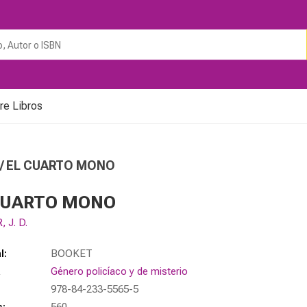
re Libros
/ EL CUARTO MONO
CUARTO MONO
 J. D.
l:
BOOKET
a
Género policíaco y de misterio
978-84-233-5565-5