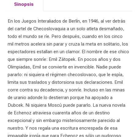
Sinopsis
En los Juegos Interaliados de Berlín, en 1946, al ver de­trás
del cartel de Checoslovaquia a un solo atleta desma­ñado,
todo el mundo se ríe. Pero después, cuando en los cinco
mil metros acelera sin parar y cruza la meta en so­litario, los
espectadores estallan en un clamor. El nom­bre de ese chico
que siempre sonríe: Emil Zátopek. En pocos años y dos
Olimpiadas, Emil se convierte en inven­cible. Nadie puede
pararlo: ni siquiera el régimen che­coslovaco, que le espía,
limita sus traslados y distorsiona sus declaraciones. Emil
corre contra su decadencia, y sonríe. Incluso en las minas
de uranio adonde lo destie­rran porque ha apoyado a
Dubcek. Ni siquiera Moscú puede pararlo. La nueva novela
de Echenoz atraviesa cuarenta años de un destino
excepcional y sin embargo misteriosamente parecido al
nuestro. Y nos regala una escritura encrespada de esa
impagable ironía que para Echenoz es sólo un pudoroso