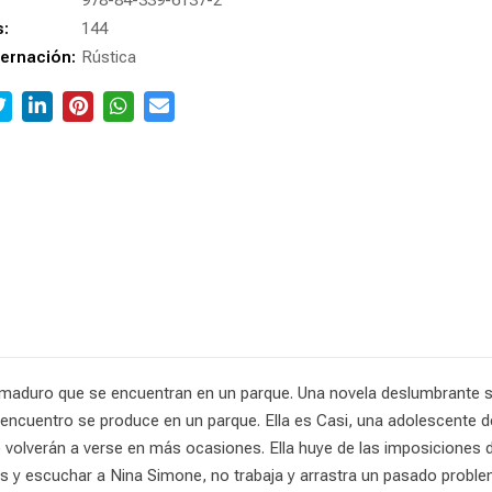
978-84-339-6137-2
s:
144
ernación:
Rústica
 maduro que se encuentran en un parque. Una novela deslumbrante s
 encuentro se produce en un parque. Ella es Casi, una adolescente de 
olverán a verse en más ocasiones. Ella huye de las imposiciones de 
ros y escuchar a Nina Simone, no trabaja y arrastra un pasado probl