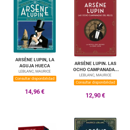
ARSÈNE LUPIN, LA
ARSÈNE LUPIN. LAS
AGUJA HUECA
OCHO CAMPANADAS
LEBLANC, MAURICE
LEBLANC, MAURICE
DEL RELOJ
Consultar disponibilidad
Consultar disponibilidad
14,96 €
12,90 €