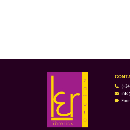
CONT
(+34
inf
Form