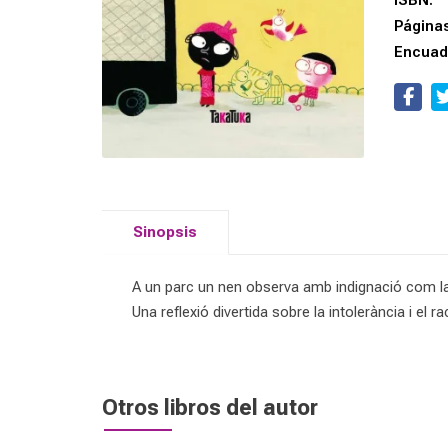
ISBN:
Página
Encuad
Sinopsis
A un parc un nen observa amb indignació com la
Una reflexió divertida sobre la intolerància i el r
Otros libros del autor