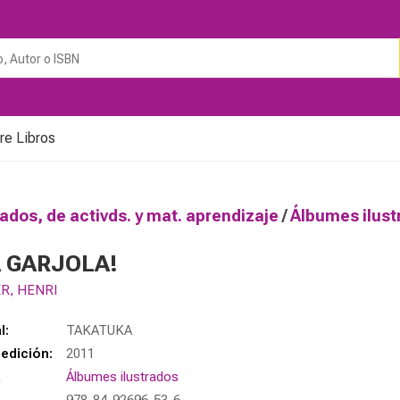
re Libros
rados, de activds. y mat. aprendizaje
/
Álbumes ilus
A GARJOLA!
R, HENRI
l:
TAKATUKA
edición:
2011
a
Álbumes ilustrados