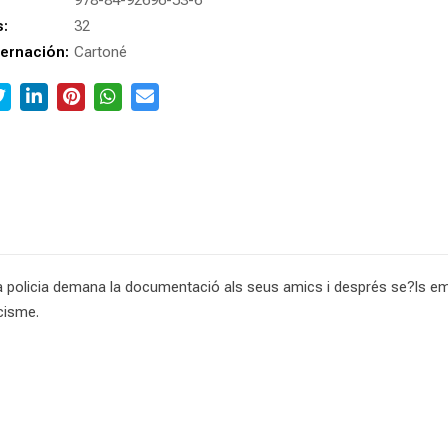
978-84-92696-53-6
s:
32
ernación:
Cartoné
 policia demana la documentació als seus amics i després se?ls emp
acisme.